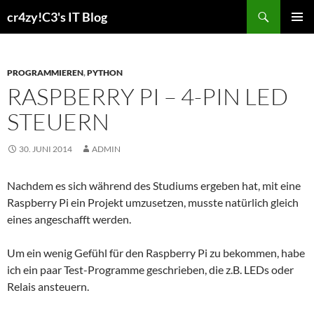
Zum
Suchen
cr4zy!C3's IT Blog
Inhalt
PRIMÄR
springen
MENÜ
PROGRAMMIEREN
,
PYTHON
RASPBERRY PI – 4-PIN LED
STEUERN
30. JUNI 2014
ADMIN
Nachdem es sich während des Studiums ergeben hat, mit eine
Raspberry Pi ein Projekt umzusetzen, musste natürlich gleich
eines angeschafft werden.
Um ein wenig Gefühl für den Raspberry Pi zu bekommen, habe
ich ein paar Test-Programme geschrieben, die z.B. LEDs oder
Relais ansteuern.