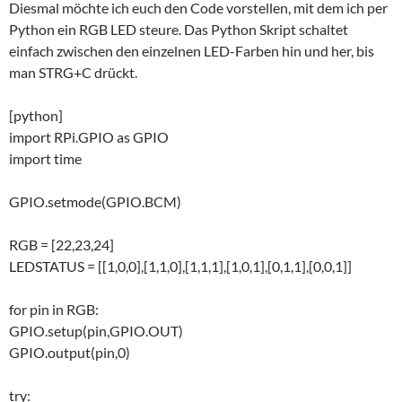
Diesmal möchte ich euch den Code vorstellen, mit dem ich per
Python ein RGB LED steure. Das Python Skript schaltet
einfach zwischen den einzelnen LED-Farben hin und her, bis
man STRG+C drückt.
[python]
import RPi.GPIO as GPIO
import time
GPIO.setmode(GPIO.BCM)
RGB = [22,23,24]
LEDSTATUS = [[1,0,0],[1,1,0],[1,1,1],[1,0,1],[0,1,1],[0,0,1]]
for pin in RGB:
GPIO.setup(pin,GPIO.OUT)
GPIO.output(pin,0)
try: