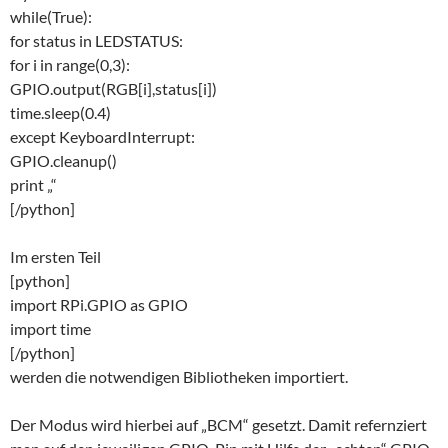
while(True):
for status in LEDSTATUS:
for i in range(0,3):
GPIO.output(RGB[i],status[i])
time.sleep(0.4)
except KeyboardInterrupt:
GPIO.cleanup()
print „“
[/python]
Im ersten Teil
[python]
import RPi.GPIO as GPIO
import time
[/python]
werden die notwendigen Bibliotheken importiert.
Der Modus wird hierbei auf „BCM“ gesetzt. Damit refernziert