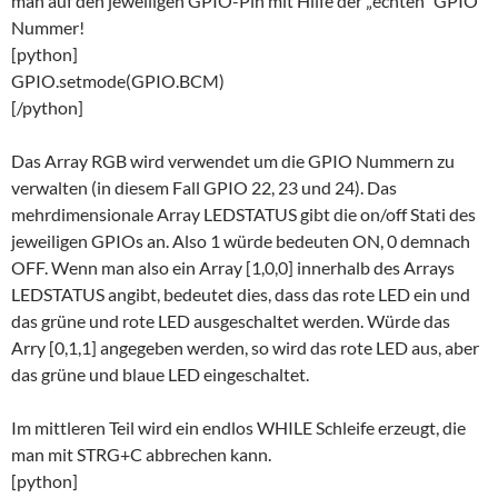
man auf den jeweiligen GPIO-Pin mit Hilfe der „echten“ GPIO
Nummer!
[python]
GPIO.setmode(GPIO.BCM)
[/python]
Das Array RGB wird verwendet um die GPIO Nummern zu
verwalten (in diesem Fall GPIO 22, 23 und 24). Das
mehrdimensionale Array LEDSTATUS gibt die on/off Stati des
jeweiligen GPIOs an. Also 1 würde bedeuten ON, 0 demnach
OFF. Wenn man also ein Array [1,0,0] innerhalb des Arrays
LEDSTATUS angibt, bedeutet dies, dass das rote LED ein und
das grüne und rote LED ausgeschaltet werden. Würde das
Arry [0,1,1] angegeben werden, so wird das rote LED aus, aber
das grüne und blaue LED eingeschaltet.
Im mittleren Teil wird ein endlos WHILE Schleife erzeugt, die
man mit STRG+C abbrechen kann.
[python]