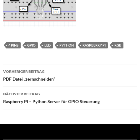
4 PINS
GPIO
LED
PYTHON
RASPBERRY PI
RGB
Beitragsnavigation
VORHERIGER BEITRAG
PDF Datei „zernschneiden“
NÄCHSTER BEITRAG
Raspberry Pi – Python Server für GPIO Steuerung