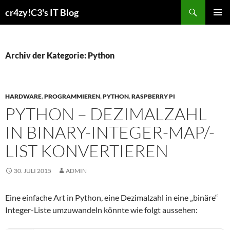
Zum
Suchen
cr4zy!C3's IT Blog
Inhalt
PRIMÄR
springen
MENÜ
Archiv der Kategorie: Python
HARDWARE
,
PROGRAMMIEREN
,
PYTHON
,
RASPBERRY PI
PYTHON – DEZIMALZAHL
IN BINARY-INTEGER-MAP/-
LIST KONVERTIEREN
30. JULI 2015
ADMIN
Eine einfache Art in Python, eine Dezimalzahl in eine „binäre“
Integer-Liste umzuwandeln könnte wie folgt aussehen: