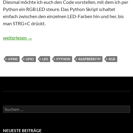
Diesmal möchte ich euch den Code vorstellen, mit dem ich per
Python ein RGB LED steure. Das Python Skript schaltet
einfach zwischen den einzelnen LED-Farben hin und her, bis
man STRG+C drückt.
Raspberry Pi – 4-Pin LED steuern
weiterlesen
→
4 PINS
GPIO
LED
PYTHON
RASPBERRY PI
RGB
Suchen
nach:
NEUESTE BEITRÄGE