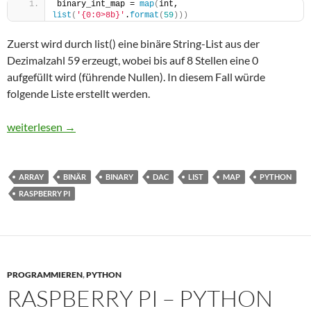
binary_int_map = 
map
(
int, 
list
(
'{0:0>8b}'
.
format
(
59
)))
Zuerst wird durch list() eine binäre String-List aus der
Dezimalzahl 59 erzeugt, wobei bis auf 8 Stellen eine 0
aufgefüllt wird (führende Nullen). In diesem Fall würde
folgende Liste erstellt werden.
Python – Dezimalzahl in Binary-Integer-Map/-List konvertieren
weiterlesen
→
ARRAY
BINÄR
BINARY
DAC
LIST
MAP
PYTHON
RASPBERRY PI
PROGRAMMIEREN
,
PYTHON
RASPBERRY PI – PYTHON