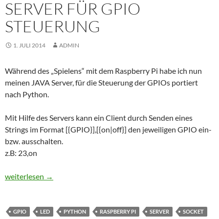
SERVER FÜR GPIO
STEUERUNG
1. JULI 2014
ADMIN
Während des „Spielens“ mit dem Raspberry Pi habe ich nun
meinen JAVA Server, für die Steuerung der GPIOs portiert
nach Python.
Mit Hilfe des Servers kann ein Client durch Senden eines
Strings im Format [{GPIO}],[{on|off}] den jeweiligen GPIO ein-
bzw. ausschalten.
z.B: 23,on
Raspberry Pi – Python Server für GPIO Steuerung
weiterlesen
→
GPIO
LED
PYTHON
RASPBERRY PI
SERVER
SOCKET