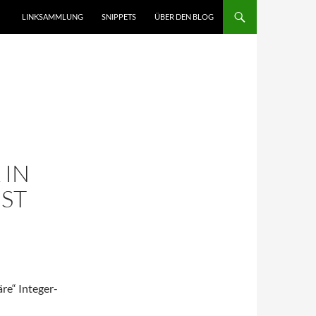
LINKSAMMLUNG
SNIPPETS
ÜBER DEN BLOG
 IN
IST
äre“ Integer-