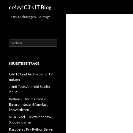
Suchen
cr4zy!C3's IT Blog
Zum
Tests, Meinungen, Beiträge
Inhalt
springen
Suchen
nach:
NEUESTE BEITRÄGE
OVH Cloud Archiv per SFTP
nutzen
JUnit Tests Android Studio
2.1.2
Python – Dezimalzahl in
Binary-Integer-Map/-List
konvertieren
VBA Excel – Textfelder bzw.
Shapes löschen
Raspberry Pi – Python Server