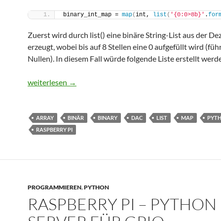
binary_int_map = 
map
(
int, 
list
(
'{0:0>8b}'
.
for
Zuerst wird durch list() eine binäre String-List aus der D
erzeugt, wobei bis auf 8 Stellen eine 0 aufgefüllt wird (fü
Nullen). In diesem Fall würde folgende Liste erstellt werd
Python – Dezimalzahl in Binary-Integer-Map/-List konve
weiterlesen
→
ARRAY
BINÄR
BINARY
DAC
LIST
MAP
PYT
RASPBERRY PI
PROGRAMMIEREN
,
PYTHON
RASPBERRY PI – PYTHON