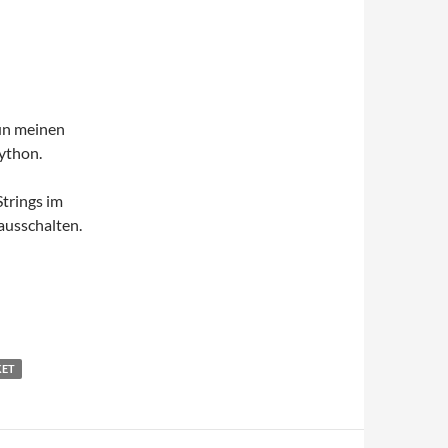
un meinen
ython.
Strings im
ausschalten.
KET