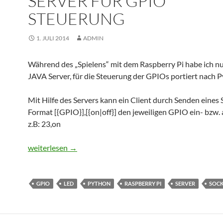
SERVER FÜR GPIO
STEUERUNG
1. JULI 2014
ADMIN
Während des „Spielens“ mit dem Raspberry Pi habe ich n
JAVA Server, für die Steuerung der GPIOs portiert nach P
Mit Hilfe des Servers kann ein Client durch Senden eines 
Format [{GPIO}],[{on|off}] den jeweiligen GPIO ein- bzw. 
z.B: 23,on
Raspberry Pi – Python Server für GPIO Steuerung
weiterlesen
→
GPIO
LED
PYTHON
RASPBERRY PI
SERVER
SOC