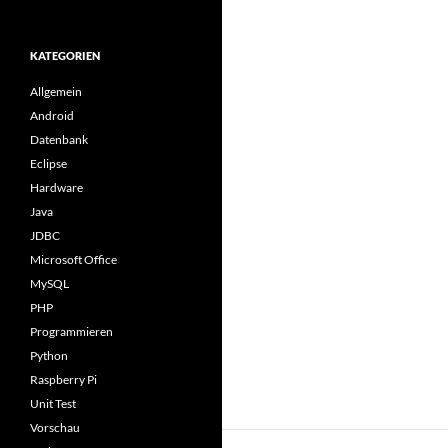
KATEGORIEN
Allgemein
Android
Datenbank
Eclipse
Hardware
Java
JDBC
Microsoft Office
MySQL
PHP
Programmieren
Python
Raspberry Pi
Unit Test
Vorschau