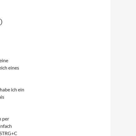
D
eine
eich eines
habe ich ein
is
h per
infach
n STRG+C