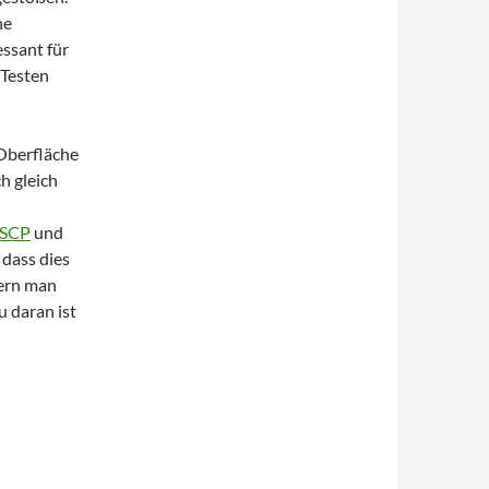
ne
essant für
 Testen
Oberfläche
ch gleich
SCP
und
dass dies
fern man
 daran ist