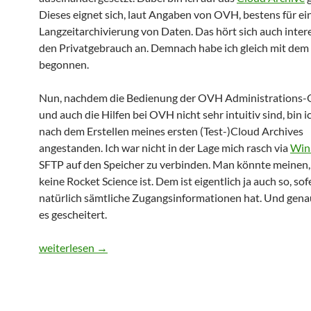
Dieses eignet sich, laut Angaben von OVH, bestens für ei
Langzeitarchivierung von Daten. Das hört sich auch inter
den Privatgebrauch an. Demnach habe ich gleich mit dem
begonnen.
Nun, nachdem die Bedienung der OVH Administrations-
und auch die Hilfen bei OVH nicht sehr intuitiv sind, bin i
nach dem Erstellen meines ersten (Test-)Cloud Archives
angestanden. Ich war nicht in der Lage mich rasch via
Win
SFTP auf den Speicher zu verbinden. Man könnte meinen, 
keine Rocket Science ist. Dem ist eigentlich ja auch so, so
natürlich sämtliche Zugangsinformationen hat. Und genau
es gescheitert.
OVH Cloud Archiv per SFTP nutzen
weiterlesen
→