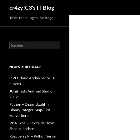
Suchen
cr4zy!C3's IT Blog
Zum
Tests, Meinungen, Beiträge
Inhalt
springen
Suchen
nach:
NEUESTE BEITRÄGE
OVH Cloud Archiv per SFTP
nutzen
JUnit Tests Android Studio
2.1.2
Python – Dezimalzahl in
Binary-Integer-Map/-List
konvertieren
VBA Excel – Textfelder bzw.
Shapes löschen
Raspberry Pi – Python Server