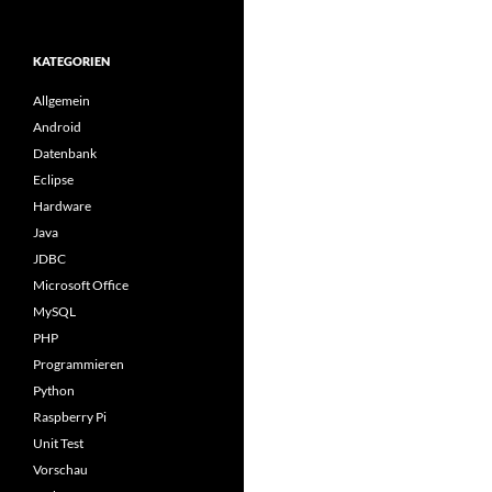
KATEGORIEN
Allgemein
Android
Datenbank
Eclipse
Hardware
Java
JDBC
Microsoft Office
MySQL
PHP
Programmieren
Python
Raspberry Pi
Unit Test
Vorschau