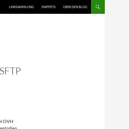
LINKSAMMLUNG
SNIPPETS
ÜBER DEN BLOG
SFTP
bei OVH
estoßen.