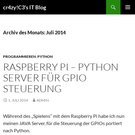
Zum
Suchen
cr4zy!C3's IT Blog
Inhalt
PRIMÄR
springen
MENÜ
Archiv des Monats: Juli 2014
PROGRAMMIEREN
,
PYTHON
RASPBERRY PI – PYTHON
SERVER FÜR GPIO
STEUERUNG
1. JULI 2014
ADMIN
Während des „Spielens“ mit dem Raspberry Pi habe ich nun
meinen JAVA Server, für die Steuerung der GPIOs portiert
nach Python.