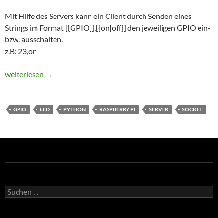
Mit Hilfe des Servers kann ein Client durch Senden eines
Strings im Format [{GPIO}],[{on|off}] den jeweiligen GPIO ein-
bzw. ausschalten.
z.B: 23,on
Raspberry Pi – Python Server für GPIO Steuerung
weiterlesen
→
GPIO
LED
PYTHON
RASPBERRY PI
SERVER
SOCKET
Suchen
nach: