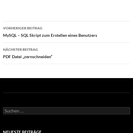
Beitragsnavigation
VORHERIGER BEITRAG
MySQL – SQL Skript zum Erstellen eines Benutzers
NÄCHSTER BEITRAG
PDF Datei „zernschneiden“
Suchen
nach:
NEUESTE BEITRÄGE