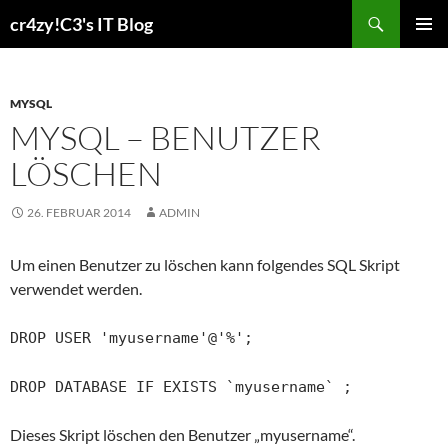
Zum
Suchen
cr4zy!C3's IT Blog
Inhalt
PRIMÄR
springen
MENÜ
MYSQL
MYSQL – BENUTZER
LÖSCHEN
26. FEBRUAR 2014
ADMIN
Um einen Benutzer zu löschen kann folgendes SQL Skript
verwendet werden.
DROP USER 'myusername'@'%';
DROP DATABASE IF EXISTS `myusername` ;
Dieses Skript löschen den Benutzer „myusername“.