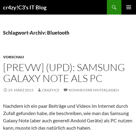
Zum
Suchen
cr4zy!C3's IT Blog
Inhalt
PRIMÄR
springen
MENÜ
Schlagwort-Archiv: Bluetooth
VORSCHAU
[PREVW] (UPD): SAMSUNG
GALAXY NOTE ALS PC
29. MÄRZ 2013
CRAZYICE
KOMMENTAR HINTERLASSEN
Nachdem ich ein paar Beiträge und Videos im Internet durch
Zufall gefunden habe, die beschreiben, wie man das Samsung
Galaxy Note (aber auch generell Andoid Geräte) als PC nutzen
kann, musste ich das natürlich auch haben.