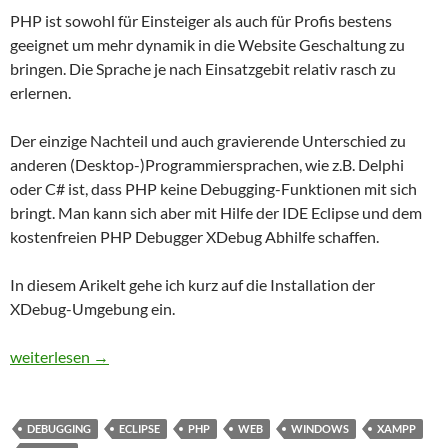
PHP ist sowohl für Einsteiger als auch für Profis bestens
geeignet um mehr dynamik in die Website Geschaltung zu
bringen. Die Sprache je nach Einsatzgebit relativ rasch zu
erlernen.
Der einzige Nachteil und auch gravierende Unterschied zu
anderen (Desktop-)Programmiersprachen, wie z.B. Delphi
oder C# ist, dass PHP keine Debugging-Funktionen mit sich
bringt. Man kann sich aber mit Hilfe der IDE Eclipse und dem
kostenfreien PHP Debugger XDebug Abhilfe schaffen.
In diesem Arikelt gehe ich kurz auf die Installation der
XDebug-Umgebung ein.
PHP Debugging mit XDebug und Eclipse
weiterlesen
→
DEBUGGING
ECLIPSE
PHP
WEB
WINDOWS
XAMPP