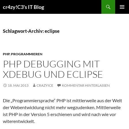
Zum
Suchen
cr4zy!C3's IT Blog
Inhalt
PRIMÄR
springen
MENÜ
Schlagwort-Archiv: eclipse
PHP
,
PROGRAMMIEREN
PHP DEBUGGING MIT
XDEBUG UND ECLIPSE
18. MAI 2013
CRAZYICE
KOMMENTAR HINTERLASSEN
Die „Programmiersprache“ PHP ist mittlerweile aus der Welt
der Webentwicklung nicht mehr wegzudenken. Mittlerweile
ist PHP in der Version 5 erschienen und wird nach wie vor
witerentwickelt.