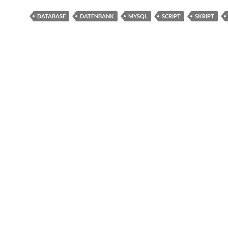
DATABASE
DATENBANK
MYSQL
SCRIPT
SKRIPT