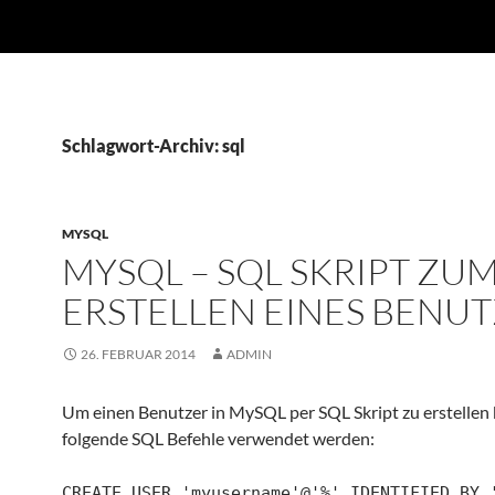
Schlagwort-Archiv: sql
MYSQL
MYSQL – SQL SKRIPT ZU
ERSTELLEN EINES BENU
26. FEBRUAR 2014
ADMIN
Um einen Benutzer in MySQL per SQL Skript zu erstellen
folgende SQL Befehle verwendet werden:
CREATE USER 'myusername'@'%' IDENTIFIED BY 