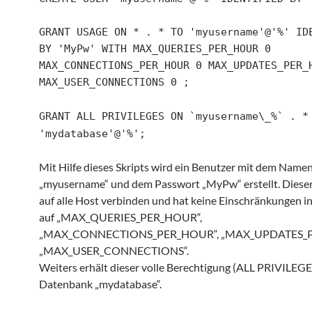
GRANT USAGE ON * . * TO 'myusername'@'%' ID
BY 'MyPw' WITH MAX_QUERIES_PER_HOUR 0
MAX_CONNECTIONS_PER_HOUR 0 MAX_UPDATES_PER_
MAX_USER_CONNECTIONS 0 ;
GRANT ALL PRIVILEGES ON `myusername\_%` . *
'mydatabase'@'%';
Mit Hilfe dieses Skripts wird ein Benutzer mit dem Name
„myusername“ und dem Passwort „MyPw“ erstellt. Dieser 
auf alle Host verbinden und hat keine Einschränkungen in
auf „MAX_QUERIES_PER_HOUR“,
„MAX_CONNECTIONS_PER_HOUR“, „MAX_UPDATES_P
„MAX_USER_CONNECTIONS“.
Weiters erhält dieser volle Berechtigung (ALL PRIVILEGES
Datenbank „mydatabase“.