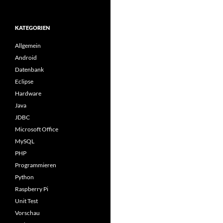
KATEGORIEN
Allgemein
Android
Datenbank
Eclipse
Hardware
Java
JDBC
Microsoft Office
MySQL
PHP
Programmieren
Python
Raspberry Pi
Unit Test
Vorschau