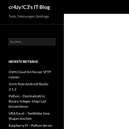
Suchen
cr4zy!C3's IT Blog
Zum
Tests, Meinungen, Beiträge
Inhalt
springen
Suchen
nach:
NEUESTE BEITRÄGE
OVH Cloud Archiv per SFTP
nutzen
JUnit Tests Android Studio
2.1.2
Python – Dezimalzahl in
Binary-Integer-Map/-List
konvertieren
VBA Excel – Textfelder bzw.
Shapes löschen
Raspberry Pi – Python Server