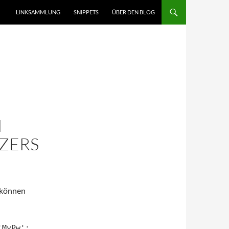
LINKSAMMLUNG
SNIPPETS
ÜBER DEN BLOG
M
TZERS
 können
'MyPw';