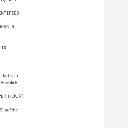
ENTIFIED
HOUR 0
 TO
n
darf sich
 Hinblick
ER_HOUR“,
) auf die